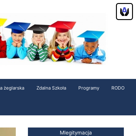
a żeglarska
Zdalna Szkoła
Programy
RODO
Mlegitymacja