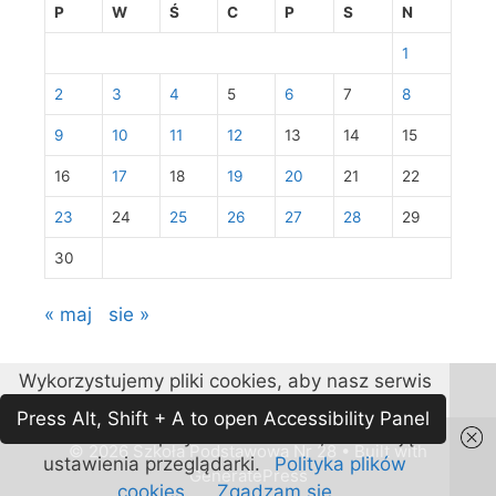
P
W
Ś
C
P
S
N
1
2
3
4
5
6
7
8
9
10
11
12
13
14
15
16
17
18
19
20
21
22
23
24
25
26
27
28
29
30
« maj
sie »
Wykorzystujemy pliki cookies, aby nasz serwis
lepiej spełniał Państwa oczekiwania. Można
Press Alt, Shift + A to open Accessibility Panel
zablokować zapisywanie cookies, zmieniając
© 2026 Szkoła Podstawowa Nr 28
• Built with
ustawienia przeglądarki.
Polityka plików
GeneratePress
cookies.
Zgadzam się