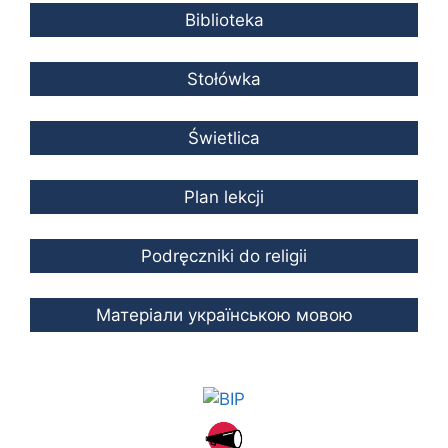
Biblioteka
Stołówka
Świetlica
Plan lekcji
Podręczniki do religii
Mатеріали українською мовою